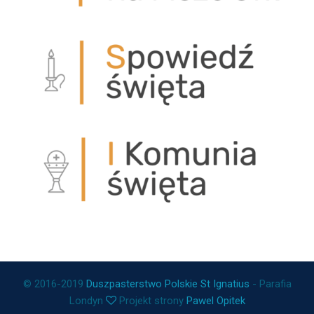
© 2016-2019
Duszpasterstwo Polskie St Ignatius
- Parafia
Londyn
Projekt strony
Pawel Opitek