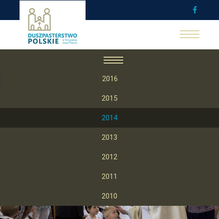
2016
2015
I Komunia święta
2014
2013
2012
2011
2010