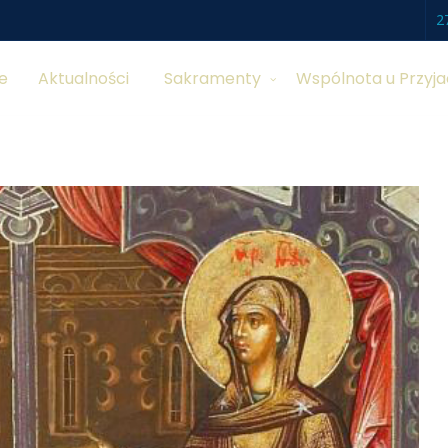
2
e
Aktualności
Sakramenty
Wspólnota u Przyja