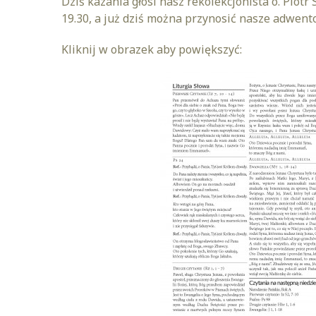
Dziś kazania głosi nasz rekolekcjonista o. Piot
19.30, a już dziś można przynosić nasze adwento
Kliknij w obrazek aby powiększyć: