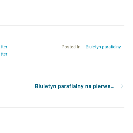
tter
Posted In:
Biuletyn parafialny
tter
Biuletyn parafialny na pierwszą niedzielę roku 1.1.2017