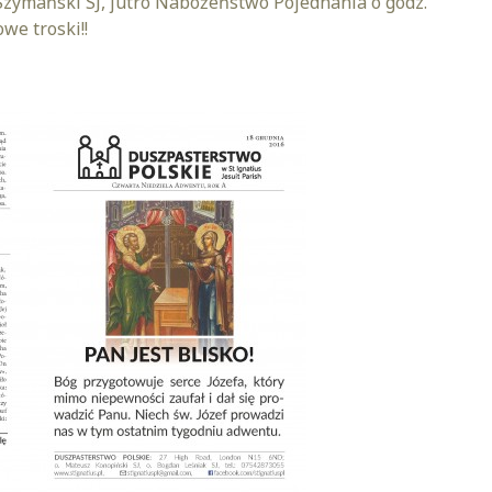
r Szymański SJ, jutro Nabożeństwo Pojednania o godz.
we troski!!