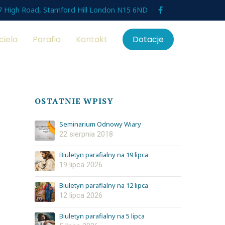
7 High Road, Stamford Hill London N15 6ND
ciela
Parafia
Kontakt
Dotacje
OSTATNIE WPISY
Seminarium Odnowy Wiary
22 sierpnia 2018
Biuletyn parafialny na 19 lipca
19 lipca 2026
Biuletyn parafialny na 12 lipca
12 lipca 2026
Biuletyn parafialny na 5 lipca