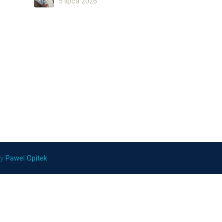
5 lipca 2026
ny
Pawel Opitek