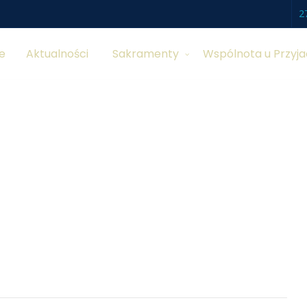
2
e
Aktualności
Sakramenty
Wspólnota u Przyja