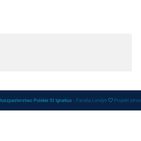
Duszpasterstwo Polskie St Ignatius
- Parafia Londyn
Projekt stro