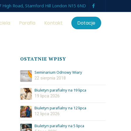
7 High Road, Stamford Hill London N15 6ND
ciela
Parafia
Kontakt
Dotacje
OSTATNIE WPISY
Seminarium Odnowy Wiary
22 sierpnia 2018
Biuletyn parafialny na 19 lipca
19 lipca 2026
Biuletyn parafialny na 12 lipca
12 lipca 2026
Biuletyn parafialny na 5 lipca