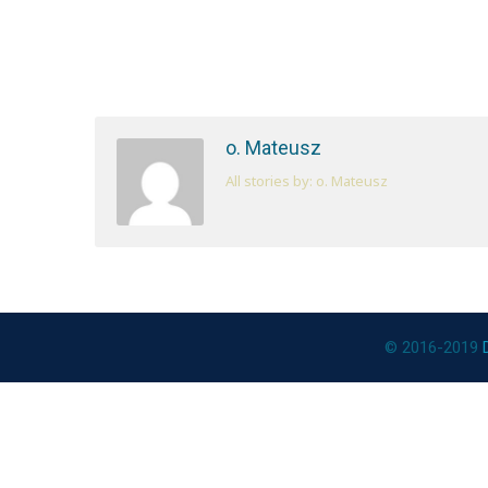
o. Mateusz
All stories by: o. Mateusz
© 2016-2019