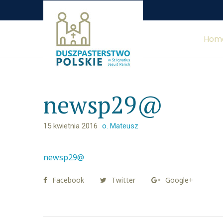
Hom
newsp29@
15 kwietnia 2016
o. Mateusz
newsp29@
Facebook
Twitter
Google+