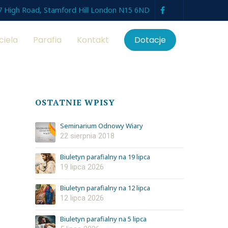
7 High Road, Stamford Hill London N15 6ND
ciela
Parafia
Kontakt
Dotacje
OSTATNIE WPISY
Seminarium Odnowy Wiary
22 sierpnia 2018
Biuletyn parafialny na 19 lipca
19 lipca 2026
Biuletyn parafialny na 12 lipca
12 lipca 2026
Biuletyn parafialny na 5 lipca