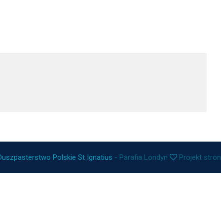
Duszpasterstwo Polskie St Ignatius
- Parafia Londyn
Projekt stro