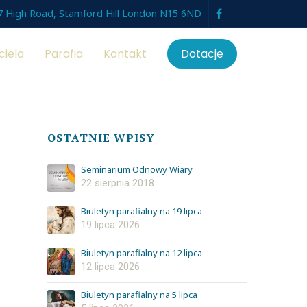
7 High Road, Stamford Hill London N15 6ND
ciela
Parafia
Kontakt
Dotacje
OSTATNIE WPISY
Seminarium Odnowy Wiary
22 sierpnia 2018
Biuletyn parafialny na 19 lipca
19 lipca 2026
Biuletyn parafialny na 12 lipca
12 lipca 2026
Biuletyn parafialny na 5 lipca