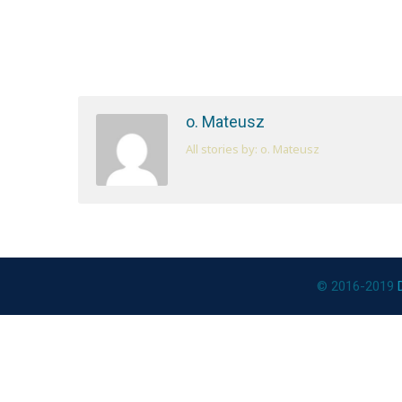
o. Mateusz
All stories by: o. Mateusz
© 2016-2019