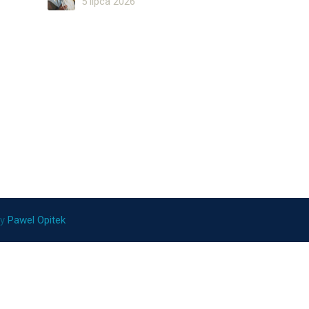
5 lipca 2026
ny
Pawel Opitek