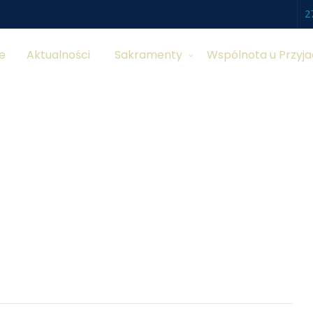
2
e
Aktualności
Sakramenty
Wspólnota u Przyja