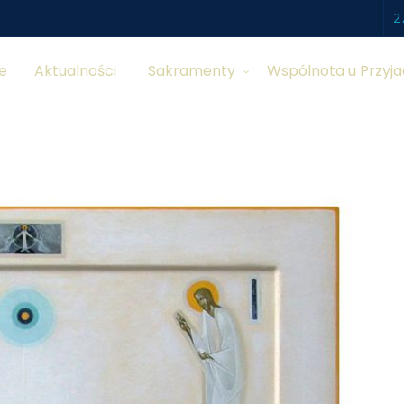
2
e
Aktualności
Sakramenty
Wspólnota u Przyja