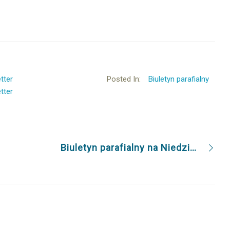
tter
Posted In:
Biuletyn parafialny
tter
Biuletyn parafialny na Niedzielę Chrystusa Króla 26.11.2017