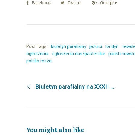
Facebook
Twitter
Google+
Post Tags:
biuletyn parafialny
jezuici
londyn
newsle
ogłoszenia
ogłoszenia duszpasterskie
parish newsle
polska msza
Biuletyn parafialny na XXXII Niedzielę Zwykłą 12.11.2017
You might also like