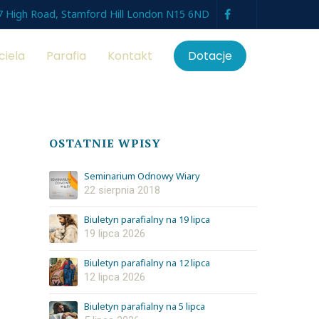
7 High Road, Stamford Hill London N15 6ND
ciela
Parafia
Kontakt
Dotacje
OSTATNIE WPISY
Seminarium Odnowy Wiary
22 sierpnia 2018
Biuletyn parafialny na 19 lipca
19 lipca 2026
Biuletyn parafialny na 12 lipca
12 lipca 2026
Biuletyn parafialny na 5 lipca