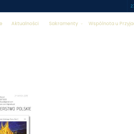
2
e
Aktualności
Sakramenty
Wspólnota u Przyja