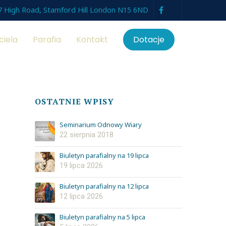
7 High Road, Stamford Hill London N15 6ND
ciela
Parafia
Kontakt
Dotacje
OSTATNIE WPISY
Seminarium Odnowy Wiary
22 sierpnia 2018
Biuletyn parafialny na 19 lipca
19 lipca 2026
Biuletyn parafialny na 12 lipca
12 lipca 2026
Biuletyn parafialny na 5 lipca