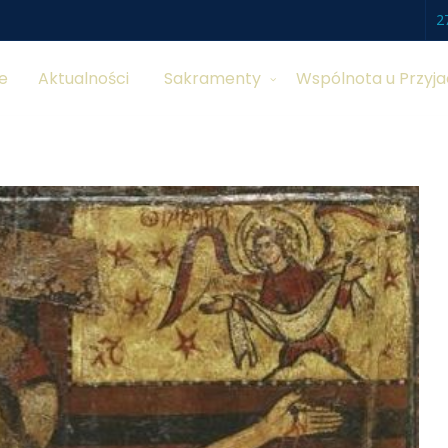
2
e
Aktualności
Sakramenty
Wspólnota u Przyja