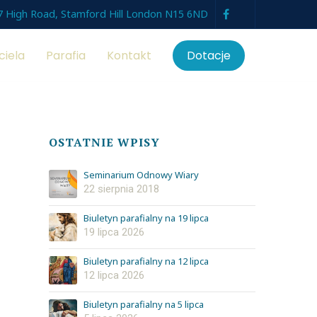
7 High Road, Stamford Hill London N15 6ND
ciela
Parafia
Kontakt
Dotacje
OSTATNIE WPISY
Seminarium Odnowy Wiary
22 sierpnia 2018
Biuletyn parafialny na 19 lipca
19 lipca 2026
Biuletyn parafialny na 12 lipca
12 lipca 2026
Biuletyn parafialny na 5 lipca