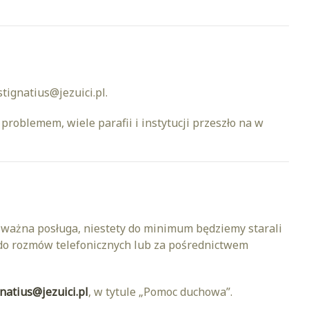
stignatius@jezuici.pl.
problemem, wiele parafii i instytucji przeszło na w
e ważna posługa, niestety do minimum będziemy starali
 do rozmów telefonicznych lub za pośrednictwem
gnatius@jezuici.pl
, w tytule „Pomoc duchowa”.