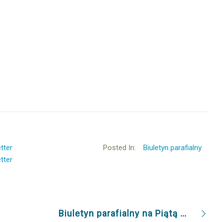
tter
Posted In:
Biuletyn parafialny
tter
Biuletyn parafialny na Piątą Niedzielę Wielkiego Postu 21.03.2021