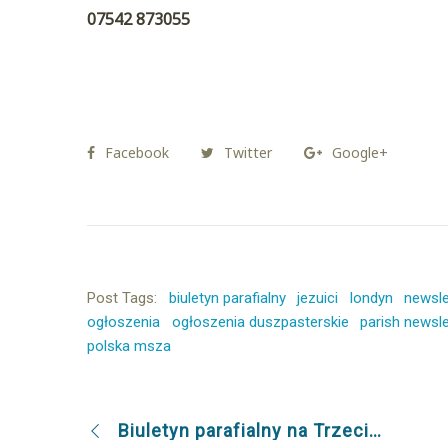
07542 873055‬
Facebook
Twitter
Google+
Post Tags:
biuletyn parafialny
jezuici
londyn
newsle
ogłoszenia
ogłoszenia duszpasterskie
parish newsle
polska msza
Biuletyn parafialny na Trzecią Niedzielę Wielkiego Postu 7.03.2021