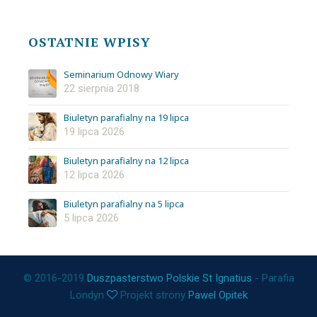
OSTATNIE WPISY
Seminarium Odnowy Wiary
22 sierpnia 2018
Biuletyn parafialny na 19 lipca
19 lipca 2026
Biuletyn parafialny na 12 lipca
12 lipca 2026
Biuletyn parafialny na 5 lipca
5 lipca 2026
© 2016-2019
Duszpasterstwo Polskie St Ignatius
- Parafia
Londyn
Projekt strony
Pawel Opitek