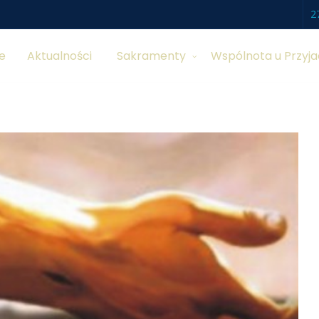
2
e
Aktualności
Sakramenty
Wspólnota u Przyja