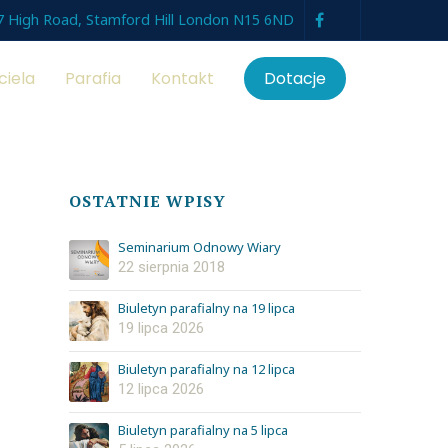
7 High Road, Stamford Hill London N15 6ND
ciela
Parafia
Kontakt
Dotacje
OSTATNIE WPISY
Seminarium Odnowy Wiary
22 sierpnia 2018
Biuletyn parafialny na 19 lipca
19 lipca 2026
Biuletyn parafialny na 12 lipca
12 lipca 2026
Biuletyn parafialny na 5 lipca