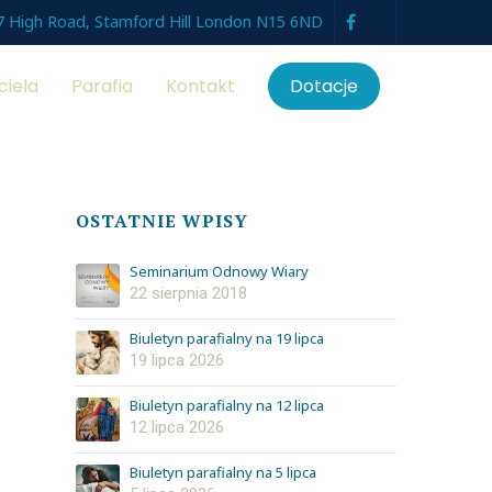
7 High Road, Stamford Hill London N15 6ND
ciela
Parafia
Kontakt
Dotacje
OSTATNIE WPISY
Seminarium Odnowy Wiary
22 sierpnia 2018
Biuletyn parafialny na 19 lipca
19 lipca 2026
Biuletyn parafialny na 12 lipca
12 lipca 2026
Biuletyn parafialny na 5 lipca