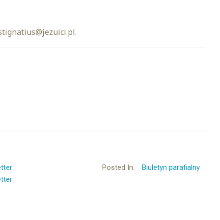
stignatius@jezuici.pl.
tter
Posted In:
Biuletyn parafialny
tter