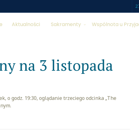
2
e
Aktualności
Sakramenty
Wspólnota u Przyja
lny na 3 listopada
k, o godz. 19:30, oglądanie trzeciego odcinka „The
lnym.