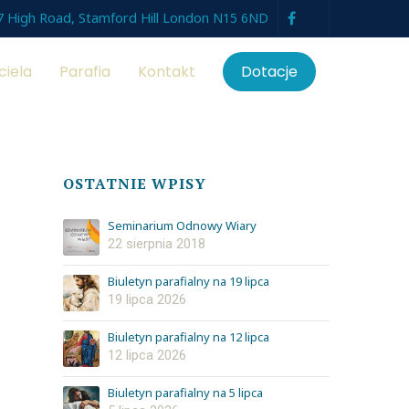
7 High Road, Stamford Hill London N15 6ND
ciela
Parafia
Kontakt
Dotacje
OSTATNIE WPISY
Seminarium Odnowy Wiary
22 sierpnia 2018
Biuletyn parafialny na 19 lipca
19 lipca 2026
Biuletyn parafialny na 12 lipca
12 lipca 2026
Biuletyn parafialny na 5 lipca