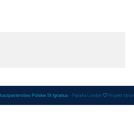
Duszpasterstwo Polskie St Ignatius
- Parafia Londyn
Projekt stro