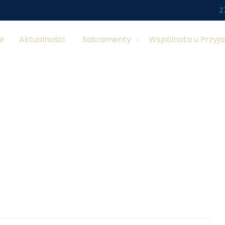
2
e
Aktualności
Sakramenty
Wspólnota u Przyja