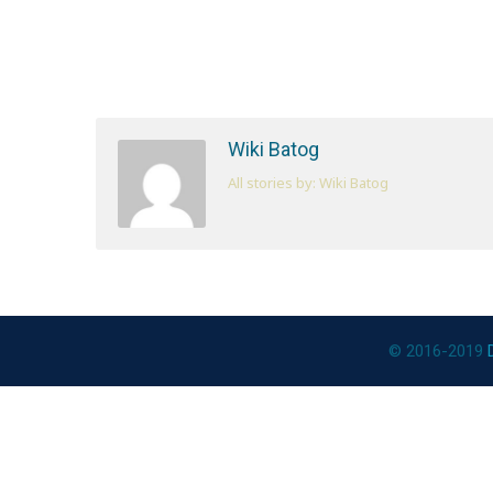
Wiki Batog
All stories by: Wiki Batog
© 2016-2019