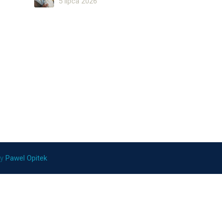
5 lipca 2026
ny
Pawel Opitek