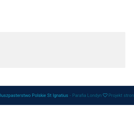
Duszpasterstwo Polskie St Ignatius
- Parafia Londyn
Projekt stro