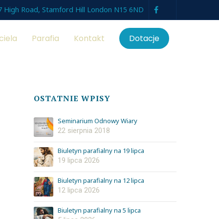
7 High Road, Stamford Hill London N15 6ND
ciela
Parafia
Kontakt
Dotacje
OSTATNIE WPISY
Seminarium Odnowy Wiary
22 sierpnia 2018
Biuletyn parafialny na 19 lipca
19 lipca 2026
Biuletyn parafialny na 12 lipca
12 lipca 2026
Biuletyn parafialny na 5 lipca