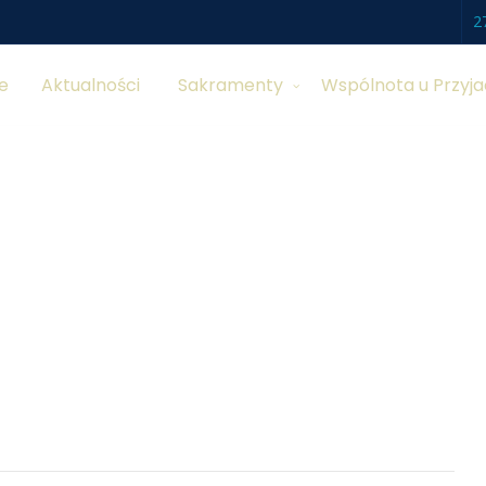
2
e
Aktualności
Sakramenty
Wspólnota u Przyja