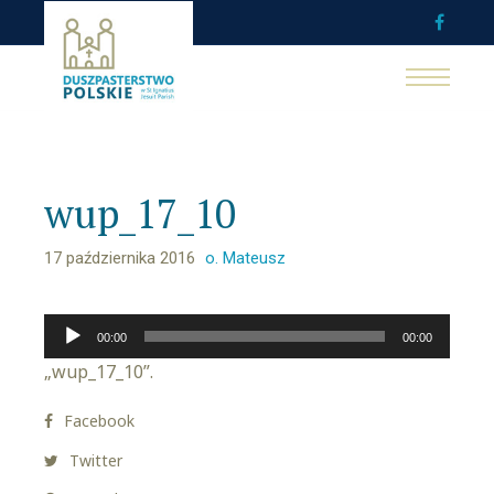
wup_17_10
17 października 2016
o. Mateusz
Odtwarzacz
00:00
00:00
plików
„wup_17_10”.
dźwiękowych
Facebook
Twitter