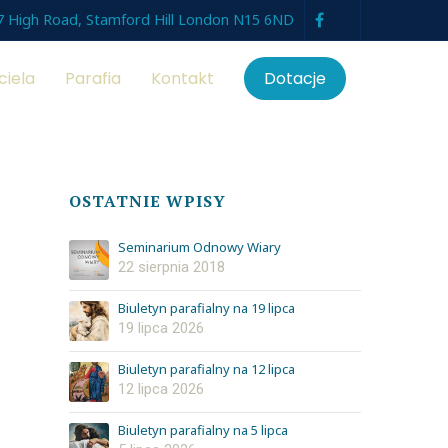
7 High Road, Stamford Hill London N15 6ND
ciela
Parafia
Kontakt
Dotacje
OSTATNIE WPISY
Seminarium Odnowy Wiary
22 sierpnia 2018
Biuletyn parafialny na 19 lipca
19 lipca 2026
Biuletyn parafialny na 12 lipca
12 lipca 2026
Biuletyn parafialny na 5 lipca