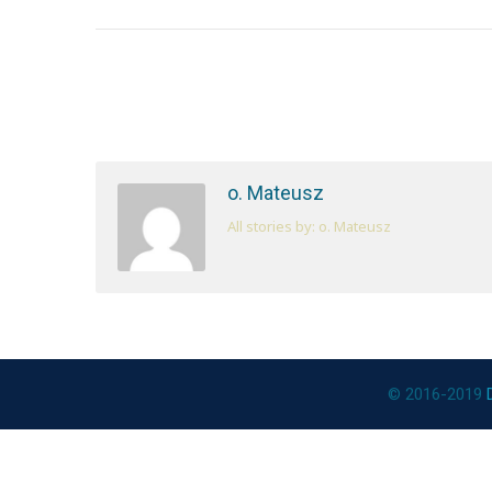
o. Mateusz
All stories by: o. Mateusz
© 2016-2019