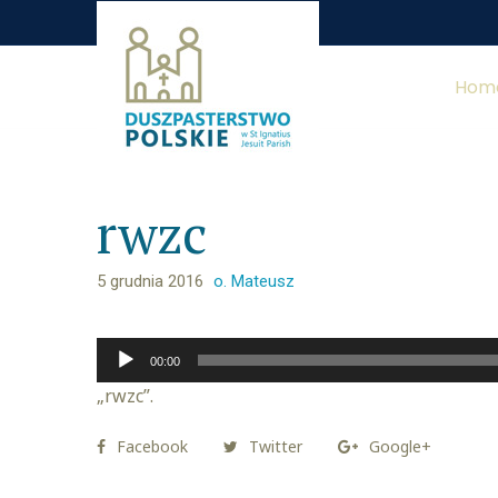
Hom
rwzc
5 grudnia 2016
o. Mateusz
Odtwarzacz
00:00
plików
„rwzc”.
dźwiękowych
Facebook
Twitter
Google+