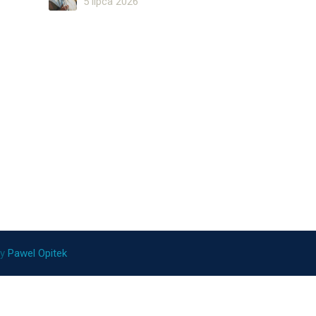
5 lipca 2026
ny
Pawel Opitek