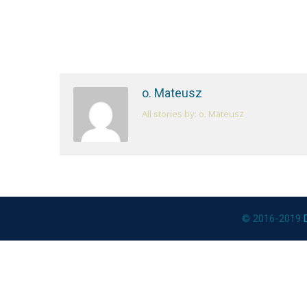
o. Mateusz
All stories by: o. Mateusz
© 2016-2019