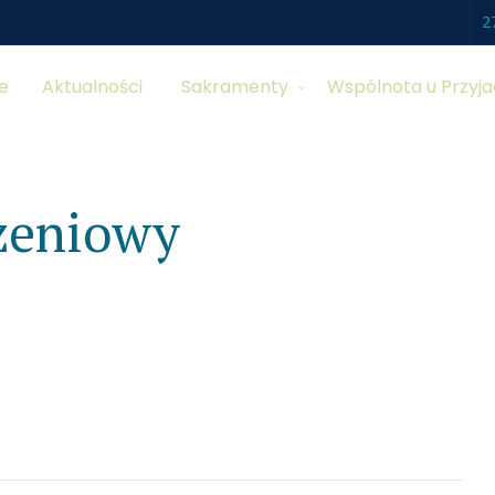
2
e
Aktualności
Sakramenty
Wspólnota u Przyja
zeniowy