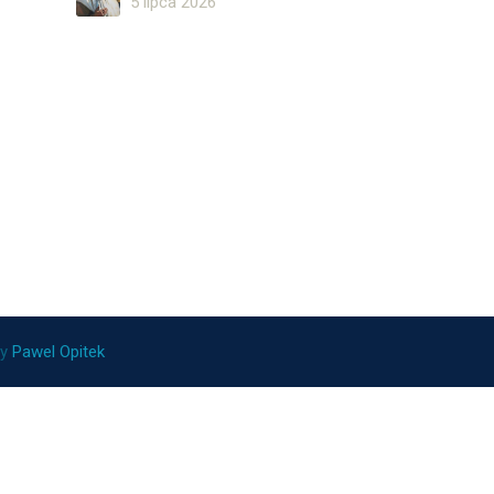
5 lipca 2026
ny
Pawel Opitek