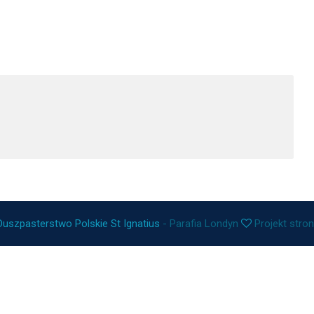
Duszpasterstwo Polskie St Ignatius
- Parafia Londyn
Projekt stro