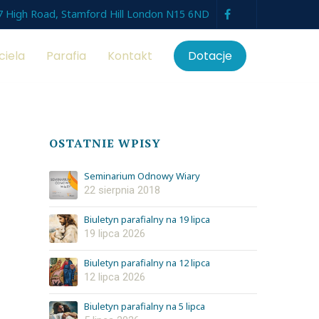
7 High Road, Stamford Hill London N15 6ND
ciela
Parafia
Kontakt
Dotacje
OSTATNIE WPISY
Seminarium Odnowy Wiary
22 sierpnia 2018
Biuletyn parafialny na 19 lipca
19 lipca 2026
Biuletyn parafialny na 12 lipca
12 lipca 2026
Biuletyn parafialny na 5 lipca