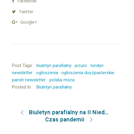
Facebook
Twitter
Google+
Post Tags:
biuletyn parafialny
jezuici
londyn
newsletter
ogłoszenia
ogłoszenia duszpasterskie
parish newsletter
polska msza
Posted In:
Biuletyn parafialny
Biuletyn parafialny na II Niedzielę Wielkiego Postu (8.3.2020)
Czas pandemii