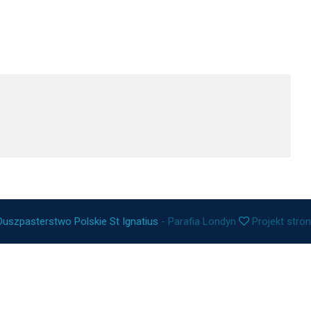
Duszpasterstwo Polskie St Ignatius
- Parafia Londyn
Projekt stro