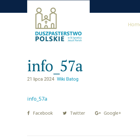
Hom
info_57a
21 lipca 2024
Wiki Batog
info_57a
Facebook
Twitter
Google+