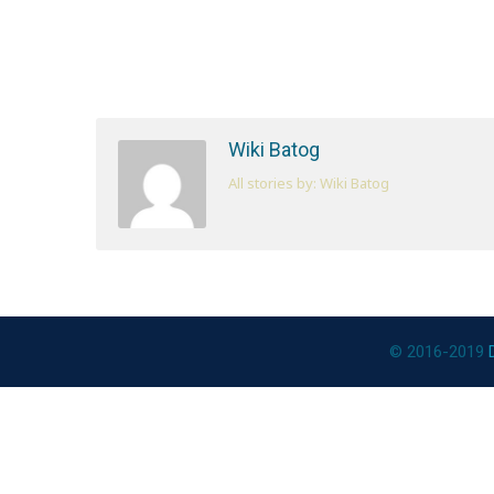
Wiki Batog
All stories by: Wiki Batog
© 2016-2019