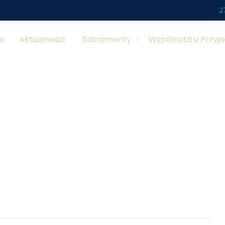
2
e
Aktualności
Sakramenty
Wspólnota u Przyja