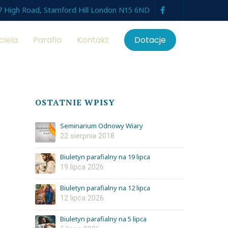
7 High Road, Stamford Hill London N15 6ND
ciela
Parafia
Kontakt
Dotacje
OSTATNIE WPISY
Seminarium Odnowy Wiary
22 sierpnia 2018
Biuletyn parafialny na 19 lipca
19 lipca 2026
Biuletyn parafialny na 12 lipca
12 lipca 2026
Biuletyn parafialny na 5 lipca