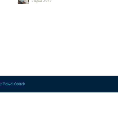
5 lipca 2026
ny
Pawel Opitek